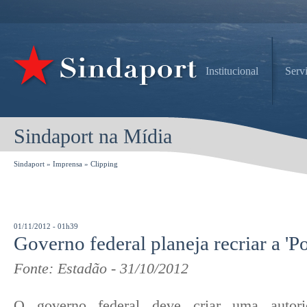
Institucional
Serv
Sindaport na Mídia
Sindaport
»
Imprensa
»
Clipping
01/11/2012 - 01h39
Governo federal planeja recriar a 'Po
Fonte: Estadão - 31/10/2012
O governo federal deve criar uma autorid