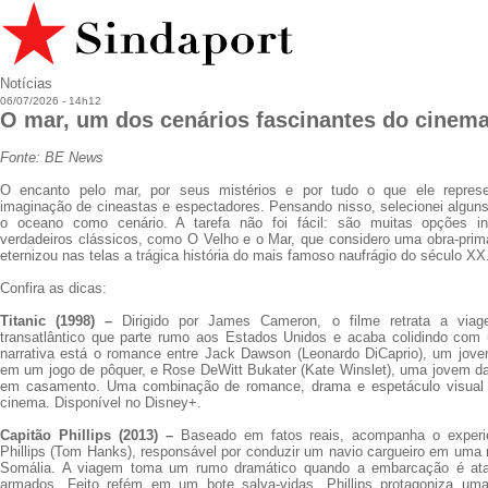
Notícias
06/07/2026 - 14h12
O mar, um dos cenários fascinantes do cinem
Fonte: BE News
O encanto pelo mar, por seus mistérios e por tudo o que ele repres
imaginação de cineastas e espectadores. Pensando nisso, selecionei alguns
o oceano como cenário. A tarefa não foi fácil: são muitas opções in
verdadeiros clássicos, como O Velho e o Mar, que considero uma obra-prima
eternizou nas telas a trágica história do mais famoso naufrágio do século XX
Confira as dicas:
Titanic (1998) –
Dirigido por James Cameron, o filme retrata a viag
transatlântico que parte rumo aos Estados Unidos e acaba colidindo com
narrativa está o romance entre Jack Dawson (Leonardo DiCaprio), um jo
em um jogo de pôquer, e Rose DeWitt Bukater (Kate Winslet), uma jovem da
em casamento. Uma combinação de romance, drama e espetáculo visual 
cinema. Disponível no Disney+.
Capitão Phillips (2013) –
Baseado em fatos reais, acompanha o experi
Phillips (Tom Hanks), responsável por conduzir um navio cargueiro em uma 
Somália. A viagem toma um rumo dramático quando a embarcação é atac
armados. Feito refém em um bote salva-vidas, Phillips protagoniza um