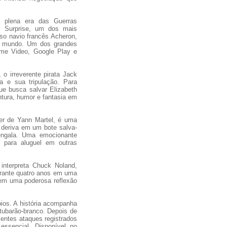
plena era das Guerras
S Surprise, um dos mais
oso navio francês Acheron,
do mundo. Um dos grandes
rime Video, Google Play e
o irreverente pirata Jack
a e sua tripulação. Para
ue busca salvar Elizabeth
ntura, humor e fantasia em
ler de Yann Martel, é uma
 deriva em um bote salva-
engala. Uma emocionante
e para aluguel em outras
nterpreta Chuck Noland,
durante quatro anos em uma
, em uma poderosa reflexão
ios. A história acompanha
tubarão-branco. Depois de
centes ataques registrados
essencial. Disponível no