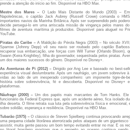
prende a atenção do início ao fim. Disponível na HBO Max.
Mestre dos Mares –
O Lado Mais Distante do Mundo (2003) – Em 
Napoleônicas, o capitão Jack Aubrey (Russell Crowe) comanda o HM
importantes navios da Marinha Britânica. Após ser surpreendido pelo poder
decide persegui-lo em uma arriscada missão de vingança pelos mares 
filmes de aventura marítima já produzidos. Disponível para aluguel no P
YouTube.
Piratas do Caribe –
A Maldição do Pérola Negra (2003) – No século XVII, 
Sparrow (Johnny Depp) vê seu navio ser roubado pelo capitão Barboss
recuperar sua embarcação, une forças com Will Turner (Orlando Bloom), q
Swann (Keira Knightley), filha do governador, sequestrada pelos piratas. Ave
um dos maiores sucessos do gênero. Disponível no Disney+.
As Aventuras de Pi (2012) –
Dirigido por Ang Lee e baseado no best-sel
experiência visual deslumbrante. Após um naufrágio, um jovem sobrevive à
vidas ao lado de um inesperado companheiro: um imponente tigre-de-b
história sobre sobrevivência, fé e descoberta. Disponível no Disney+ 
plataformas.
Náufrago (2000) –
Um dos papéis mais marcantes de Tom Hanks. Ele i
funcionário da Federal Express que, após um acidente aéreo, fica isolado 
ilha deserta. O filme retrata sua luta pela sobrevivência física e emocional
sobre solidão, esperança e resiliência. Disponível na HBO Max.
Tubarão (1975) –
O clássico de Steven Spielberg continua provocando arrep
uma pequena cidade litorânea aterrorizada pelos ataques de um gigantesco 
assistir, muita gente passou um bom tempo evitando entrar no mar. E os re
no litoral brasileiro mostram que o respeito ao oceano continua sendo 