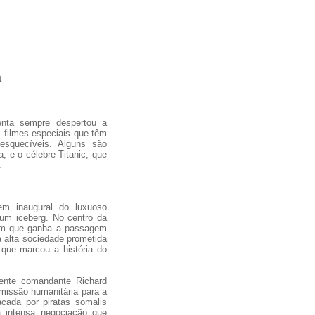
a
enta sempre despertou a
 filmes especiais que têm
esquecíveis. Alguns são
, e o célebre Titanic, que
.
em inaugural do luxuoso
 um iceberg. No centro da
vem que ganha a passagem
 alta sociedade prometida
que marcou a história do
ente comandante Richard
missão humanitária para a
ada por piratas somalis
a intensa negociação que