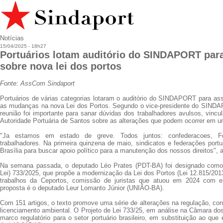
Notícias
15/04/2025 - 18h27
Portuários lotam auditório do SINDAPORT par
sobre nova lei dos portos
Fonte: AssCom Sindaport
Portuários de várias categorias lotaram o auditório do SINDAPORT para ass
as mudanças na nova Lei dos Portos. Segundo o vice-presidente do SINDA
reunião foi importante para sanar dúvidas dos trabalhadores avulsos, vincu
Autoridade Portuária de Santos sobre as alterações que podem ocorrer em u
"Ja estamos em estado de greve. Todos juntos: confederacoes, Fe
trabalhadores. Na primeira quinzena de maio, sindicatos e federações port
Brasília para buscar apoio político para a manutenção dos nossos direitos", 
Na semana passada, o deputado Léo Prates (PDT-BA) foi designado como r
Lei) 733/2025, que propõe a modernização da Lei dos Portos (Lei 12.815/2013
trabalhos da Ceportos, comissão de juristas que atuou em 2024 com e
proposta é o deputado Leur Lomanto Júnior (UNIÃO-BA).
Com 151 artigos, o texto promove uma série de alterações na regulação, co
licenciamento ambiental. O Projeto de Lei 733/25, em análise na Câmara do
marco regulatório para o setor portuário brasileiro, em substituição ao qu