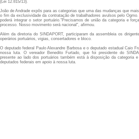
(Lei 12.815/13).
João de Andrade expôs para as categorias que uma das mudanças que mais a
o fim da exclusividade da contratação de trabalhadores avulsos pelo Ogmo.
poderá integrar o setor portuário.”Precisamos de união da categoria e força
processo. Nosso movimento será nacional", afirmou.
Além da diretoria do SINDAPORT, participaram da assembleia os dirigent
operários portuários, vigias, consertadores e bloco.
O deputado federal Paulo Alexandre Barbosa e o deputado estadual Caio F
nossa luta. O vereador Benedito Furtado, que foi presidente do SIN
presente ao lado dos portuários também está à disposição da categoria e
deputados federais em apoio à nossa luta.