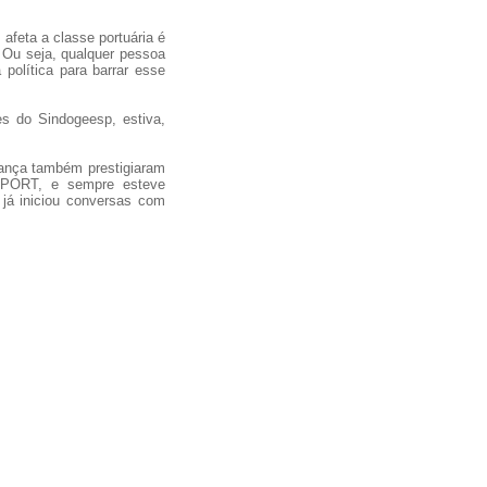
feta a classe portuária é
 Ou seja, qualquer pessoa
 política para barrar esse
es do Sindogeesp, estiva,
rança também prestigiaram
DAPORT, e sempre esteve
 já iniciou conversas com