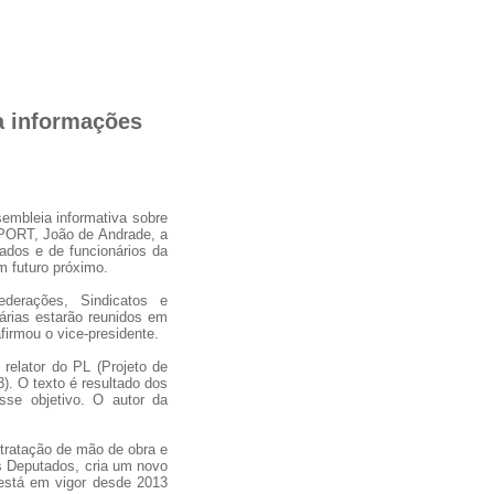
a informações
embleia informativa sobre
PORT, João de Andrade, a
lados e de funcionários da
m futuro próximo.
derações, Sindicatos e
uárias estarão reunidos em
afirmou o vice-presidente.
elator do PL (Projeto de
). O texto é resultado dos
sse objetivo. O autor da
ntratação de mão de obra e
s Deputados, cria um novo
e está em vigor desde 2013