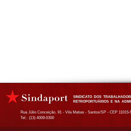
SINDICATO DOS TRABALHADORE
RETROPORTUÁRIOS E NA ADMI
Rua Júlio Conceição, 91 - Vila Matias - Santos/SP - CEP 11015-
Tel.: (13) 4009-0300