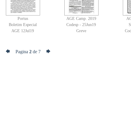
Portus
AGE Camp. 2019
AG
Boletim Especial
Codesp - 25Jun19
S
AGE 12Jul19
Greve
Cod
Pagina
2
de 7