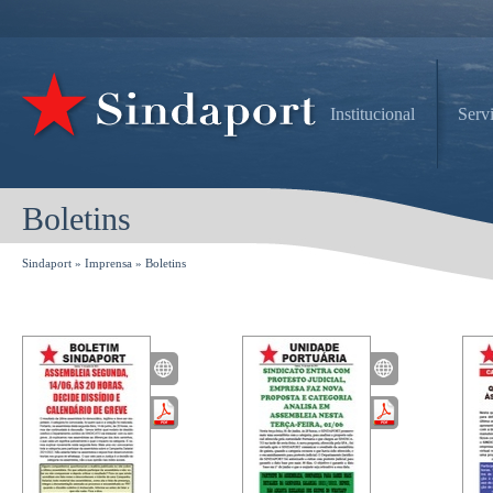
Institucional
Serv
Boletins
Sindaport
»
Imprensa
» Boletins