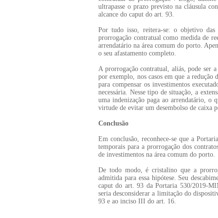
ultrapasse o prazo previsto na cláusula co
alcance do caput do art. 93.
Por tudo isso, reitera-se: o objetivo d
prorrogação contratual como medida de ree
arrendatário na área comum do porto. Apena
o seu afastamento completo.
A prorrogação contratual, aliás, pode ser a
por exemplo, nos casos em que a redução do
para compensar os investimentos executad
necessária. Nesse tipo de situação, a extens
uma indenização paga ao arrendatário, o q
virtude de evitar um desembolso de caixa p
Conclusão
Em conclusão, reconhece-se que a Portari
temporais para a prorrogação dos contrato
de investimentos na área comum do porto.
De todo modo, é cristalino que a prorro
admitida para essa hipótese. Seu descabimen
caput do art. 93 da Portaria 530/2019-
seria desconsiderar a limitação do dispositi
93 e ao inciso III do art. 16.