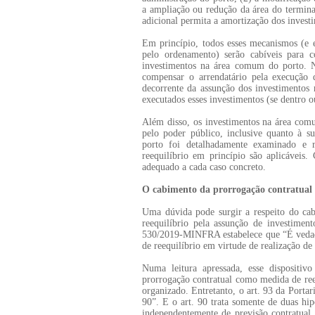
a ampliação ou redução da área do termin
adicional permita a amortização dos investi
Em princípio, todos esses mecanismos (e 
pelo ordenamento) serão cabíveis para 
investimentos na área comum do porto. Nã
compensar o arrendatário pela execução 
decorrente da assunção dos investimentos
executados esses investimentos (se dentro o
Além disso, os investimentos na área com
pelo poder público, inclusive quanto à s
porto foi detalhadamente examinado e 
reequilíbrio em princípio são aplicáveis
adequado a cada caso concreto.
O cabimento da prorrogação contratual
Uma dúvida pode surgir a respeito do ca
reequilíbrio pela assunção de investimen
530/2019-MINFRA estabelece que “É vedada 
de reequilíbrio em virtude de realização d
Numa leitura apressada, esse dispositiv
prorrogação contratual como medida de ree
organizado. Entretanto, o art. 93 da Portar
90”. E o art. 90 trata somente de duas hip
independentemente de previsão contratual