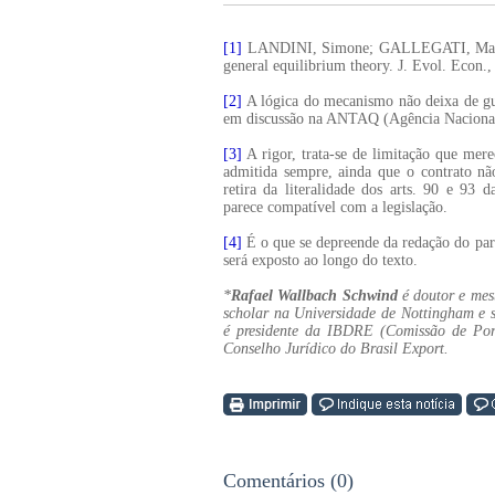
[1]
LANDINI, Simone; GALLEGATI, Mauro;
general equilibrium theory. J. Evol. Econ.
[2]
A lógica do mecanismo não deixa de gu
em discussão na ANTAQ (Agência Nacional 
[3]
A rigor, trata-se de limitação que merec
admitida sempre, ainda que o contrato nã
retira da literalidade dos arts. 90 e 93
parece compatível com a legislação.
[4]
É o que se depreende da redação do pa
será exposto ao longo do texto.
*
Rafael Wallbach Schwind
é doutor e mes
scholar na Universidade de Nottingham e 
é presidente da IBDRE (Comissão de Porto
Conselho Jurídico do Brasil Export.
Comentários (0)