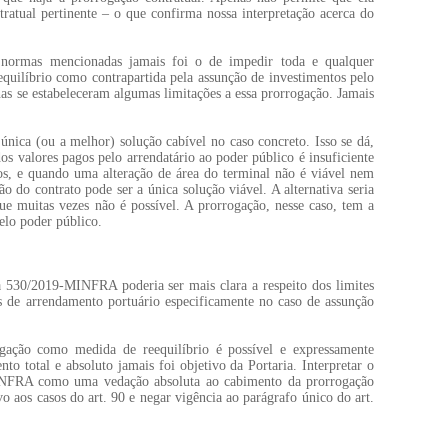
ntratual pertinente – o que confirma nossa interpretação acerca do
as normas mencionadas jamais foi o de impedir toda e qualquer
quilíbrio como contrapartida pela assunção de investimentos pelo
s se estabeleceram algumas limitações a essa prorrogação. Jamais
 única (ou a melhor) solução cabível no caso concreto. Isso se dá,
s valores pagos pelo arrendatário ao poder público é insuficiente
os, e quando uma alteração de área do terminal não é viável nem
ão do contrato pode ser a única solução viável. A alternativa seria
ue muitas vezes não é possível. A prorrogação, nesse caso, tem a
elo poder público.
a 530/2019-MINFRA poderia ser mais clara a respeito dos limites
s de arrendamento portuário especificamente no caso de assunção
gação como medida de reequilíbrio é possível e expressamente
to total e absoluto jamais foi objetivo da Portaria. Interpretar o
MINFRA como uma vedação absoluta ao cabimento da prorrogação
vo aos casos do art. 90 e negar vigência ao parágrafo único do art.