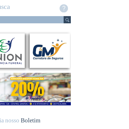
sca
ia nosso
Boletim