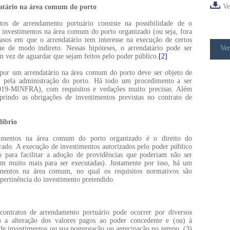
Ve
datário na área comum do porto
tos de arrendamento portuário consiste na possibilidade de o
r investimentos na área comum do porto organizado (ou seja, fora
 casos em que o arrendatário tem interesse na execução de certos
e de modo indireto. Nessas hipóteses, o arrendatário pode ser
Ver
em vez de aguardar que sejam feitos pelo poder público.
[2]
por um arrendatário na área comum do porto deve ser objeto de
 pela administração do porto. Há todo um procedimento a ser
2019-MINFRA), com requisitos e vedações muito precisas. Além
prindo as obrigações de investimentos previstas no contrato de
líbrio
stimentos na área comum do porto organizado é o direito do
ibrado. A execução de investimentos autorizados pelo poder público
para facilitar a adoção de providências que poderiam não ser
m muito mais para ser executadas). Justamente por isso, há um
imentos na área comum, no qual os requisitos normativos são
 pertinência do investimento pretendido.
contratos de arrendamento portuário pode ocorrer por diversos
 a alteração dos valores pagos ao poder concedente e (ou) à
de investimentos ou sua postergação ou antecipação no tempo, (3)