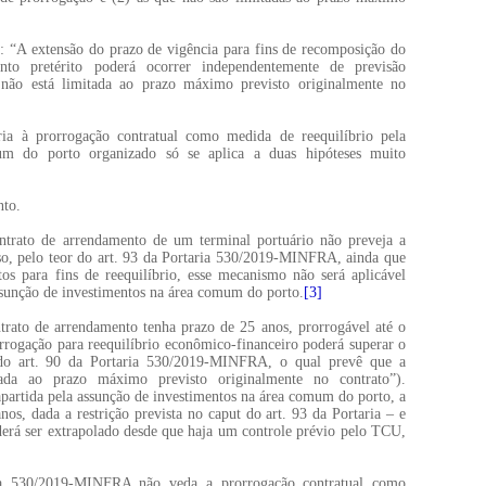
a: “A extensão do prazo de vigência para fins de recomposição do
ento pretérito poderá ocorrer independentemente de previsão
 não está limitada ao prazo máximo previsto originalmente no
ria à prorrogação contratual como medida de reequilíbrio pela
um do porto organizado só se aplica a duas hipóteses muito
nto.
trato de arrendamento de um terminal portuário não preveja a
aso, pelo teor do art. 93 da Portaria 530/2019-MINFRA, ainda que
tos para fins de reequilíbrio, esse mecanismo não será aplicável
ssunção de investimentos na área comum do porto.
[3]
ato de arrendamento tenha prazo de 25 anos, prorrogável até o
orrogação para reequilíbrio econômico-financeiro poderá superar o
a do art. 90 da Portaria 530/2019-MINFRA, o qual prevê que a
itada ao prazo máximo previsto originalmente no contrato”).
rapartida pela assunção de investimentos na área comum do porto, a
nos, dada a restrição prevista no caput do art. 93 da Portaria – e
erá ser extrapolado desde que haja um controle prévio pelo TCU,
ria 530/2019-MINFRA não veda a prorrogação contratual como