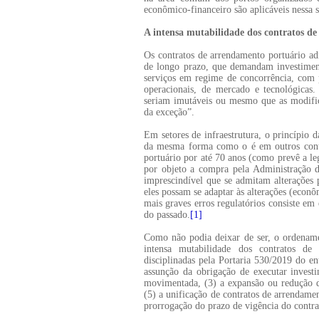
econômico-financeiro são aplicáveis nessa s
A intensa mutabilidade dos contratos d
Os contratos de arrendamento portuário ad
de longo prazo, que demandam investiment
serviços em regime de concorrência, com p
operacionais, de mercado e tecnológicas.
seriam imutáveis ou mesmo que as modifi
da exceção”.
Em setores de infraestrutura, o princípio 
da mesma forma como o é em outros contr
portuário por até 70 anos (como prevê a le
por objeto a compra pela Administração 
imprescindível que se admitam alterações
eles possam se adaptar às alterações (econ
mais graves erros regulatórios consiste em
do passado.
[1]
Como não podia deixar de ser, o ordename
intensa mutabilidade dos contratos de 
disciplinadas pela Portaria 530/2019 do en
assunção da obrigação de executar investi
movimentada, (3) a expansão ou redução da
(5) a unificação de contratos de arrendame
prorrogação do prazo de vigência do contr