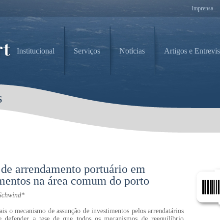
Imprensa
Institucional
Serviços
Notícias
Artigos e Entrevis
s
 de arrendamento portuário em
imentos na área comum do porto
Schwind*
rais o mecanismo de assunção de investimentos pelos arrendatários
 defender a tese de que todos os mecanismos de reequilíbrio