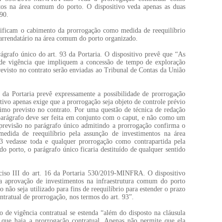
ntos na área comum do porto. O dispositivo veda apenas as duas
 90.
tificam o cabimento da prorrogação como medida de reequilíbrio
 arrendatário na área comum do porto organizado.
ágrafo único do art. 93 da Portaria. O dispositivo prevê que “As
 de vigência que impliquem a concessão de tempo de exploração
evisto no contrato serão enviadas ao Tribunal de Contas da União
 da Portaria prevê expressamente a possibilidade de prorrogação
ivo apenas exige que a prorrogação seja objeto de controle prévio
mo previsto no contrato. Por uma questão de técnica de redação
 parágrafo deve ser feita em conjunto com o caput, e não como um
e previsão no parágrafo único admitindo a prorrogação confirma o
edida de reequilíbrio pela assunção de investimentos na área
 vedasse toda e qualquer prorrogação como contrapartida pela
 porto, o parágrafo único ficaria destituído de qualquer sentido
iso III do art. 16 da Portaria 530/2019-MINFRA. O dispositivo
a aprovação de investimentos na infraestrutura comum do porto
não seja utilizado para fins de reequilíbrio para estender o prazo
ntratual de prorrogação, nos termos do art. 93”.
o de vigência contratual se estenda “além do disposto na cláusula
 que haja a prorrogação contratual. Apenas não permite que ela