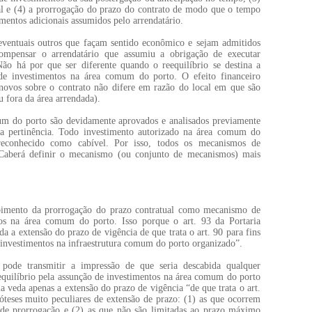
al e (4) a prorrogação do prazo do contrato de modo que o tempo
mentos adicionais assumidos pelo arrendatário.
eventuais outros que façam sentido econômico e sejam admitidos
compensar o arrendatário que assumiu a obrigação de executar
o há por que ser diferente quando o reequilíbrio se destina a
de investimentos na área comum do porto. O efeito financeiro
 novos sobre o contrato não difere em razão do local em que são
u fora da área arrendada).
um do porto são devidamente aprovados e analisados previamente
ua pertinência. Todo investimento autorizado na área comum do
reconhecido como cabível. Por isso, todos os mecanismos de
. Caberá definir o mecanismo (ou conjunto de mecanismos) mais
bimento da prorrogação do prazo contratual como mecanismo de
tos na área comum do porto. Isso porque o art. 93 da Portaria
a extensão do prazo de vigência de que trata o art. 90 para fins
e investimentos na infraestrutura comum do porto organizado”.
o pode transmitir a impressão de que seria descabida qualquer
quilíbrio pela assunção de investimentos na área comum do porto
ia veda apenas a extensão do prazo de vigência “de que trata o art.
óteses muito peculiares de extensão de prazo: (1) as que ocorrem
 de prorrogação e (2) as que não são limitadas ao prazo máximo