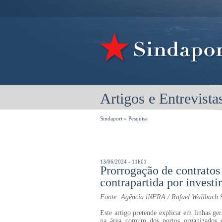
Artigos e Entrevista
Sindaport
»
Pesquisa
13/06/2024 - 11h01
Prorrogação de contratos
contrapartida por invest
Fonte: Agência iNFRA / Rafael Wallbach 
Este artigo pretende explicar em linhas ge
na área comum dos portos organizados e