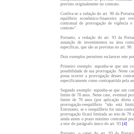
previsto originalmente no contrato.
Confira-se a redação do art. 90 da Portari
equilíbrio econômico-financeiro por ev
contratual de prorrogação de vigência e
contrato”.
Portanto, a vedação do art. 93 da Porta
assunção de investimentos na área com
específicas, que são as previstas no art. 90.
Dois exemplos permitem esclarecer este po
Primeiro exemplo: suponha-se que um con
possibilidade de sua prorrogação. Neste c
possa ocorrer a prorrogação desses contra
especificamente como contrapartida pela a
Segundo exemplo: suponha-se que um contr
limite de 70 anos. Neste caso, eventual pr
limite de 70 anos (por aplicação diret
prorrogação-reequilíbrio “não está lim
Entretanto, se o reequilíbrio for uma cont
prorrogação ficará limitada ao teto de 70 a
ainda assim o prazo máximo contratual pod
a teor do parágrafo único do art. 93.
[4]
Portanto, o caput do art. 93 da Porta