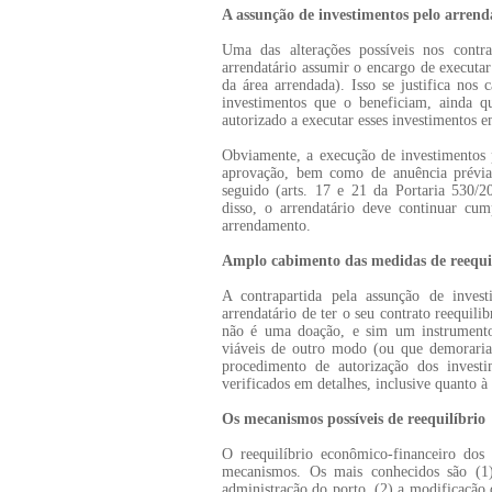
A assunção de investimentos pelo arren
Uma das alterações possíveis nos contra
arrendatário assumir o encargo de executa
da área arrendada). Isso se justifica nos
investimentos que o beneficiam, ainda qu
autorizado a executar esses investimentos 
Obviamente, a execução de investimentos 
aprovação, bem como de anuência prévia
seguido (arts. 17 e 21 da Portaria 530/
disso, o arrendatário deve continuar cum
arrendamento.
Amplo cabimento das medidas de reequi
A contrapartida pela assunção de inve
arrendatário de ter o seu contrato reequil
não é uma doação, e sim um instrumento 
viáveis de outro modo (ou que demoraria
procedimento de autorização dos invest
verificados em detalhes, inclusive quanto à
Os mecanismos possíveis de reequilíbrio
O reequilíbrio econômico-financeiro dos 
mecanismos. Os mais conhecidos são (1)
administração do porto, (2) a modificação 