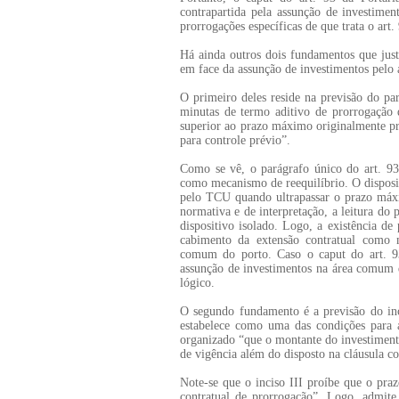
contrapartida pela assunção de investime
prorrogações específicas de que trata o art.
Há ainda outros dois fundamentos que jus
em face da assunção de investimentos pelo
O primeiro deles reside na previsão do par
minutas de termo aditivo de prorrogação
superior ao prazo máximo originalmente pr
para controle prévio”.
Como se vê, o parágrafo único do art. 93
como mecanismo de reequilíbrio. O disposit
pelo TCU quando ultrapassar o prazo máxi
normativa e de interpretação, a leitura do
dispositivo isolado. Logo, a existência d
cabimento da extensão contratual como m
comum do porto. Caso o caput do art. 93
assunção de investimentos na área comum do
lógico.
O segundo fundamento é a previsão do inc
estabelece como uma das condições para 
organizado “que o montante do investimento 
de vigência além do disposto na cláusula co
Note-se que o inciso III proíbe que o praz
contratual de prorrogação”. Logo, admite