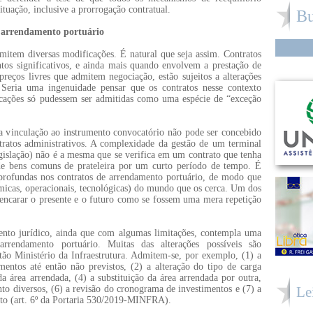
ituação, inclusive a prorrogação contratual.
Bu
e arrendamento portuário
mitem diversas modificações. É natural que seja assim. Contratos
os significativos, e ainda mais quando envolvem a prestação de
reços livres que admitem negociação, estão sujeitos a alterações
 Seria uma ingenuidade pensar que os contratos nesse contexto
cações só pudessem ser admitidas como uma espécie de “exceção
da vinculação ao instrumento convocatório não pode ser concebido
atos administrativos. A complexidade da gestão de um terminal
gislação) não é a mesma que se verifica em um contrato que tenha
de bens comuns de prateleira por um curto período de tempo. É
 profundas nos contratos de arrendamento portuário, de modo que
ômicas, operacionais, tecnológicas) do mundo que os cerca. Um dos
 encarar o presente e o futuro como se fossem uma mera repetição
nto jurídico, ainda que com algumas limitações, contempla uma
arrendamento portuário. Muitas das alterações possíveis são
tão Ministério da Infraestrutura. Admitem-se, por exemplo, (1) a
mentos até então não previstos, (2) a alteração do tipo de carga
 área arrendada, (4) a substituição da área arrendada por outra,
nto diversos, (6) a revisão do cronograma de investimentos e (7) a
Le
ato (art. 6º da Portaria 530/2019-MINFRA).