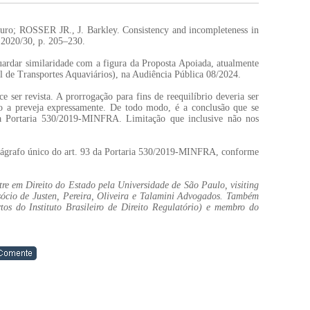
 ROSSER JR., J. Barkley. Consistency and incompleteness in
, 2020/30, p. 205–230.
ardar similaridade com a figura da Proposta Apoiada, atualmente
de Transportes Aquaviários), na Audiência Pública 08/2024.
e ser revista. A prorrogação para fins de reequilíbrio deveria ser
o a preveja expressamente. De todo modo, é a conclusão que se
 da Portaria 530/2019-MINFRA. Limitação que inclusive não nos
rágrafo único do art. 93 da Portaria 530/2019-MINFRA, conforme
tre em Direito do Estado pela Universidade de São Paulo, visiting
sócio de Justen, Pereira, Oliveira e Talamini Advogados. Também
s do Instituto Brasileiro de Direito Regulatório) e membro do